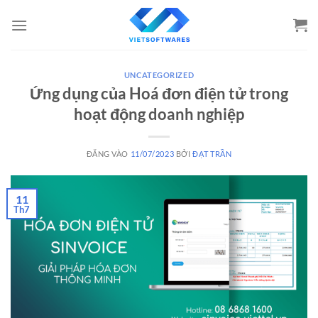
Bỏ
qua
nội
dung
UNCATEGORIZED
Ứng dụng của Hoá đơn điện tử trong
hoạt động doanh nghiệp
ĐĂNG VÀO
11/07/2023
BỞI
ĐẠT TRẦN
11
Th7